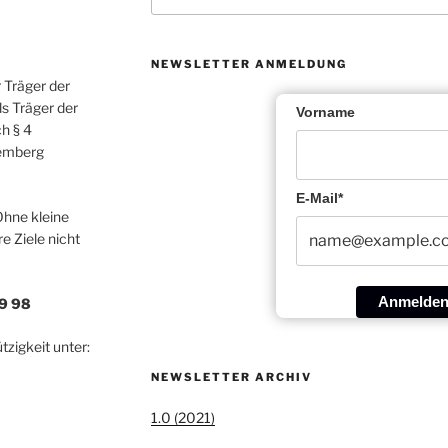
NEWSLETTER ANMELDUNG
r Träger der
ls Träger der
Vorname
h § 4
temberg
E-Mail*
Ohne kleine
 Ziele nicht
Anmelde
9 98
zigkeit unter:
NEWSLETTER ARCHIV
1.0 (2021)