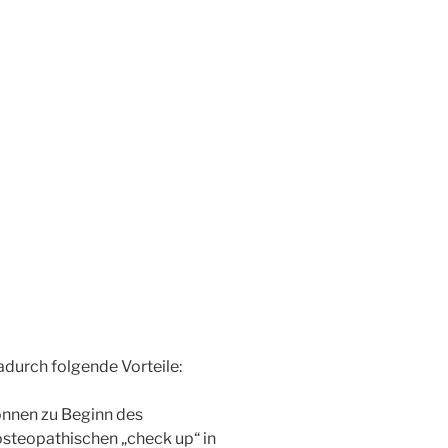
adurch folgende Vorteile:
önnen zu Beginn des
osteopathischen „check up“ in