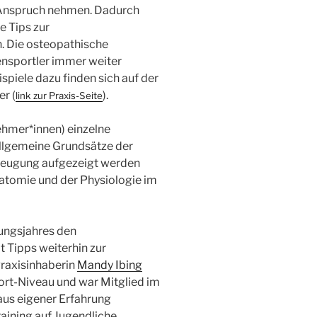
 Anspruch nehmen. Dadurch
e Tips zur
. Die osteopathische
ensportler immer weiter
spiele dazu finden sich auf der
r (
).
link zur Praxis-Seite
nehmer*innen) einzelne
allgemeine Grundsätze der
rbeugung aufgezeigt werden
natomie und der Physiologie im
rungsjahres den
t Tipps weiterhin zur
Praxisinhaberin
Mandy Ibing
ort-Niveau und war Mitglied im
aus eigener Erfahrung
raining auf Jugendliche