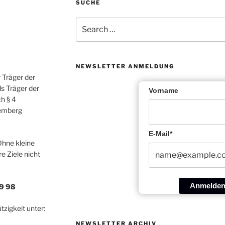
SUCHE
Search
for:
NEWSLETTER ANMELDUNG
r Träger der
ls Träger der
Vorname
h § 4
temberg
E-Mail*
Ohne kleine
 Ziele nicht
Anmelde
9 98
zigkeit unter:
NEWSLETTER ARCHIV