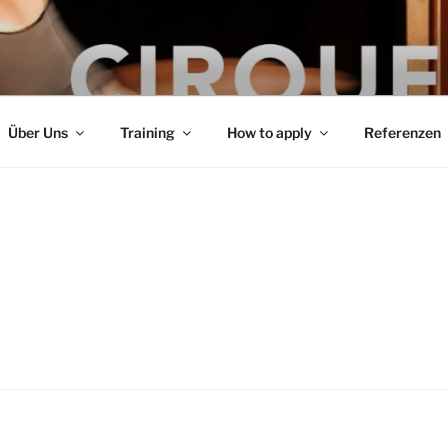
hr für Zirkus-Artistik
Über Uns
Training
How to apply
Referenzen