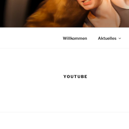
Skip
to
content
Preparatory und Orientierungsja
Willkommen
Aktuelles
YOUTUBE