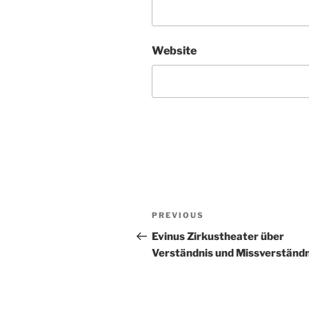
Website
Post
Previous
PREVIOUS
navigation
Post
Evinus Zirkustheater über
Verständnis und Missverständn