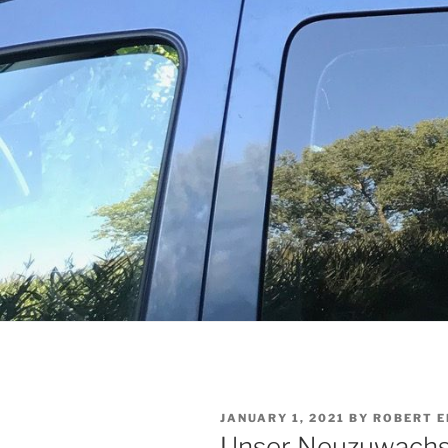
POSTED
JANUARY 1, 2021
BY
ROBERT E
ON
Unser Neuzuwachs 