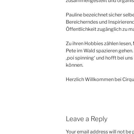
zusammengestellt und organisi
Pauline bezeichnet sicher selber
Bereicherndes und Inspirierend
Öffentlichkeit zugänglich zu m
Zu ihren Hobbies zählen lesen, 
Pete im Wald spazieren gehen. 
‚poi spinning‘ und hofft bei un
können.
Herzlich Willkommen bei Cirqu
Leave a Reply
Your email address will not be 