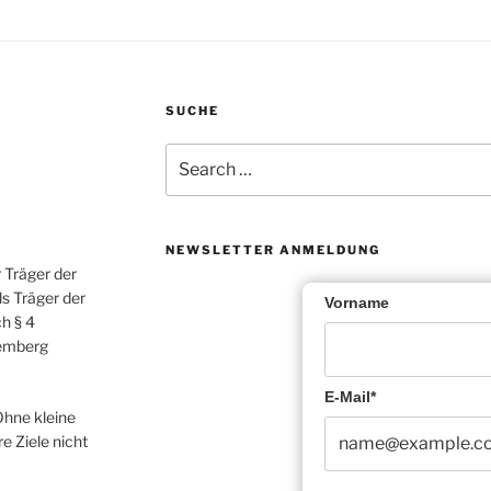
SUCHE
Search
for:
NEWSLETTER ANMELDUNG
r Träger der
ls Träger der
Vorname
h § 4
temberg
E-Mail*
Ohne kleine
 Ziele nicht