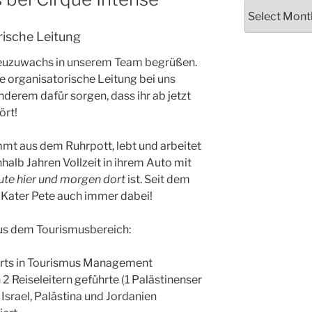
Archives
rische Leitung
Neuzuwachs in unserem Team begrüßen.
e organisatorische Leitung bei uns
erem dafür sorgen, dass ihr ab jetzt
ört!
ommt aus dem Ruhrpott, lebt und arbeitet
nhalb Jahren Vollzeit in ihrem Auto mit
ute hier und morgen dort
ist. Seit dem
-Kater Pete auch immer dabei!
us dem Tourismusbereich:
 Arts in Tourismus Management
2 Reiseleitern geführte (1 Palästinenser
 Israel, Palästina und Jordanien