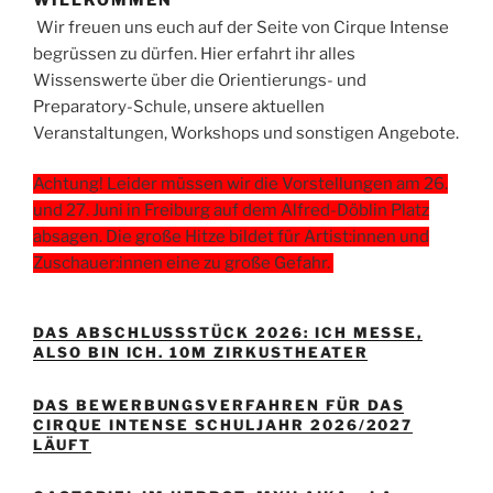
Wir freuen uns euch auf der Seite von Cirque Intense
begrüssen zu dürfen.
Hier erfahrt ihr alles
Wissenswerte über die Orientierungs- und
Preparatory-Schule, unsere aktuellen
Veranstaltungen, Workshops und sonstigen Angebote.
Achtung! Leider müssen wir die Vorstellungen am 26.
und 27. Juni in Freiburg auf dem Alfred-Döblin Platz
absagen. Die große Hitze bildet für Artist:innen und
Zuschauer:innen eine zu große Gefahr.
DAS ABSCHLUSSSTÜCK 2026: ICH MESSE,
ALSO BIN ICH. 10M ZIRKUSTHEATER
DAS BEWERBUNGSVERFAHREN FÜR DAS
CIRQUE INTENSE SCHULJAHR 2026/2027
LÄUFT