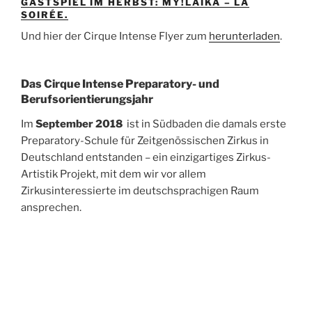
GASTSPIEL IM HERBST: MY!LAIKA – LA
SOIRÉE.
Und hier der Cirque Intense Flyer zum
herunterladen
.
Das Cirque Intense Preparatory- und
Berufsorientierungsjahr
Im
September 2018
ist in Südbaden die damals erste
Preparatory-Schule für Zeitgenössischen Zirkus in
Deutschland entstanden – ein einzigartiges Zirkus-
Artistik Projekt, mit dem wir vor allem
Zirkusinteressierte im deutschsprachigen Raum
ansprechen.
Wir bieten zwei Ausbildungsgänge an. Sie sind als
Orientierung und/oder intensive Ausbildungszeit für
Zeitgenössischen Zirkus gedacht. Wir bereiten damit
auf die Berufsausbildung im artistischen oder
zirkuspädagogischen Bereich vor: