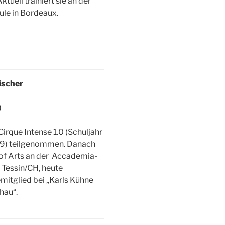
ktuell trainiert sie an der
ule in Bordeaux.
ischer
)
irque Intense 1.0 (Schuljahr
9) teilgenommen. Danach
of Arts an der Accademia-
 Tessin/CH, heute
itglied bei „Karls Kühne
hau“.