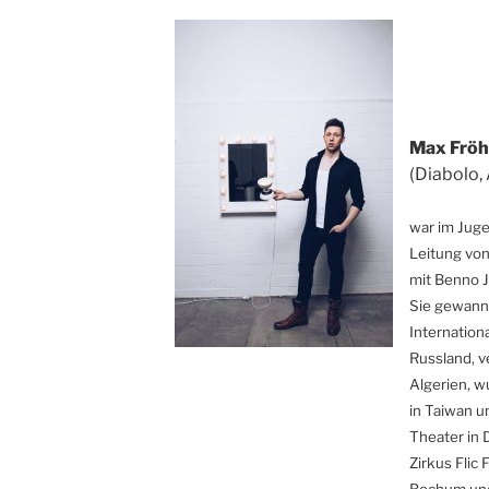
Max Fröh
(Diabolo,
war im Juge
Leitung von
mit Benno 
Sie gewann
Internationa
Russland, v
Algerien, 
in Taiwan u
Theater in 
Zirkus Flic 
Bochum und 