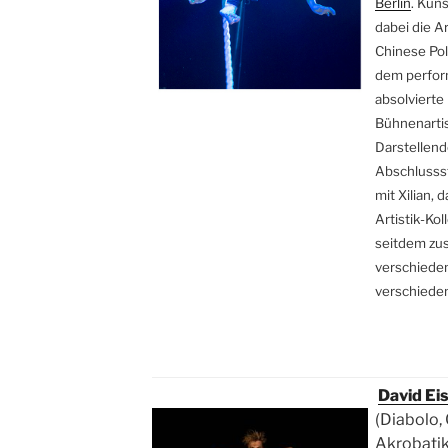
Berlin
. Kün
dabei die Ar
Chinese Pol
dem perfor
absolvierte
Bühnenartis
Darstellend
Abschlusss
mit Xilian,
Artistik-Koll
seitdem zu
verschiede
verschiede
David Eis
(Diabolo,
Akrobatik