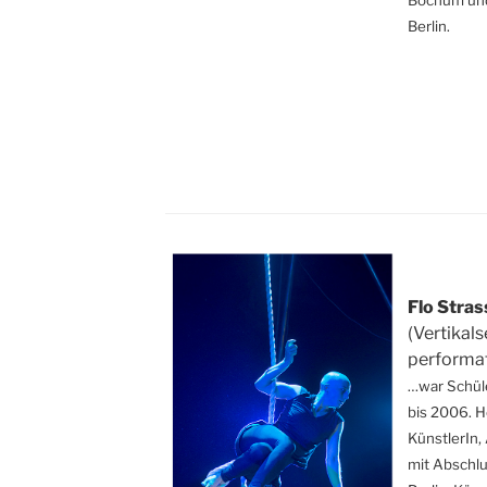
Berlin.
Flo Stras
(Vertikals
performat
…war Schüle
bis 2006. 
KünstlerIn,
mit
Abschlu