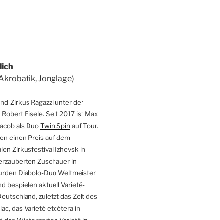
lich
 Akrobatik, Jonglage)
nd-Zirkus Ragazzi unter der
 Robert Eisele.
Seit 2017 ist Max
Jacob als Duo
Twin Spin
auf Tour.
en einen Preis auf dem
len Zirkusfestival Izhevsk in
erzauberten Zuschauer in
wurden Diabolo-Duo Weltmeister
nd bespielen aktuell Varieté-
Deutschland, zuletzt das Zelt des
Flac, das Varieté etcétera in
das Wintergarten Varieté in