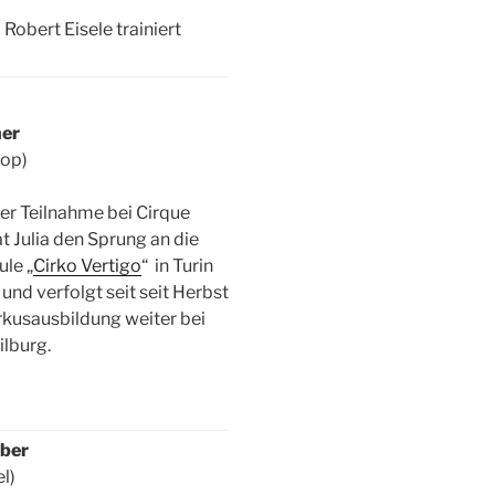
Robert Eisele trainiert
ner
oop)
rer Teilnahme bei Cirque
t Julia den Sprung an die
ule „
Cirko Vertigo
“ in Turin
und verfolgt seit seit Herbst
irkusausbildung weiter bei
ilburg.
ber
el)