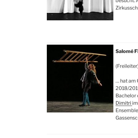
besucht. A
Zirkussch
Salomé F
(Freileiter
… hat am C
2018/201
Bachelor 
Dimitri
im
Ensemblem
Gassensc