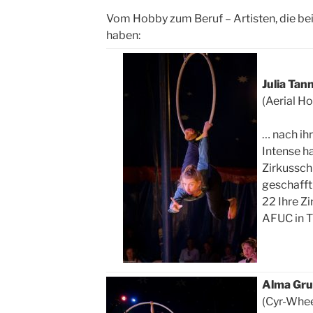
Vom Hobby zum Beruf – Artisten, die bei 
haben:
Julia Tan
(Aerial H
… nach ih
Intense ha
Zirkussch
geschafft 
22 Ihre Z
AFUC in T
Alma Gru
(Cyr-Whe