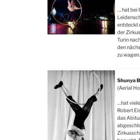
… hat bei 
Leidensch
entdeckt 
der Zirkus
Turin nac
den nächs
zu wagen
Shunya B
(Aerial H
…hat viele
Robert Ei
das Abit
abgeschlos
Zirkussch