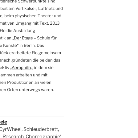
stlerische
Schwerpunkte sind
beit am Vertikalseil,
Luftnetz und
e, beim physischen Theater und
mativen Umgang mit
Text. 2013
 Flo die Ausbildung
tik an „
Der
Etage – Schule für
e Künste“ in Berlin. Das
tück erarbeitete
Flo gemeinsam
 danach gründeten die beiden das
ektiv „
Aerophilia
„, in dem sie
sammen arbeiten und mit
nen Produktionen an vielen
nen Orten unterwegs waren
.
ele
 CyrWheel, Schleuderbrett,
, Research, Choreographie)