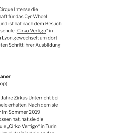
Cirque Intense die
aft für das Cyr-Wheel
und ist hat nach dem Besuch
schule „
Cirko Vertigo
“ in
h Lyon gewechselt um dort
ten Schritt ihrer Ausbildung
.
aner
oop)
 Jahre Zirkus Unterricht bei
sele erhalten. Nach dem sie
ur im Sommer 2019
sen hat, hat sie die
ule „
Cirko Vertigo
“ in Turin