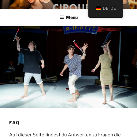
Zum
Preparatory und Orientierungsjahr für Zirkus-Artistik
DE_DE
Inhalt
Menü
springen
FAQ
Auf dieser Seite findest du Antworten zu Fragen die