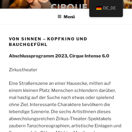
Zum
Preparatory und Orientierungsjahr für Zirkus-Artistik
DE_DE
Inhalt
Menü
springen
VON SINNEN – KOPFKINO UND
BAUCHGEFÜHL
Abschlussprogramm 2023, Cirque Intense 6.0
Zirkustheater
Eine Straßenszene an einer Hausecke, mitten auf
einem kleinen Platz. Menschen schlendern darüber,
mal hastig auf der Suche nach etwas oder spielend
ohne Ziel. Interessante Charaktere bevölkern die
lebendige Szenerie. Die sechs ArtistInnen dieses
abwechslungsreichen Zirkus-Theater-Spektakels
zaubern Tanzchoreographien, artistische Einlagen und