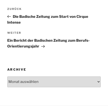
Beitrags-
Vorheriger
ZURÜCK
Navigation
Beitrag
Die Badische Zeitung zum Start von Cirque
Intense
Nächster
WEITER
Beitrag
Ein Bericht der Badischen Zeitung zum Berufs-
Orientierungsjahr
ARCHIVE
Archive