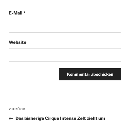
E-Mail
*
Website
Beitrags-
Vorheriger
ZURÜCK
Navigation
Beitrag
Das bisherige Cirque Intense Zelt zieht um